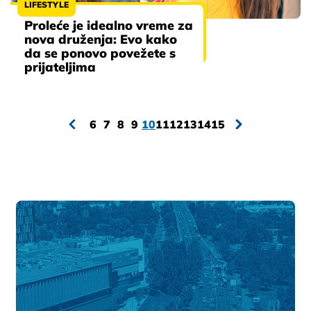
LIFESTYLE
Proleće je idealno vreme za
nova druženja: Evo kako
da se ponovo povežete s
prijateljima
6
7
8
9
10
11
12
13
14
15