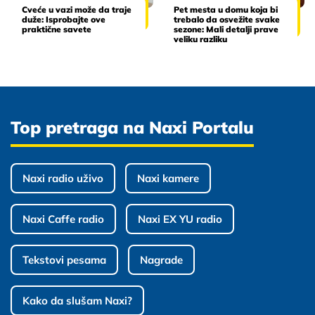
Cveće u vazi može da traje
Pet mesta u domu koja bi
duže: Isprobajte ove
trebalo da osvežite svake
praktične savete
sezone: Mali detalji prave
veliku razliku
Top pretraga na Naxi Portalu
Naxi radio uživo
Naxi kamere
Naxi Caffe radio
Naxi EX YU radio
Tekstovi pesama
Nagrade
Kako da slušam Naxi?