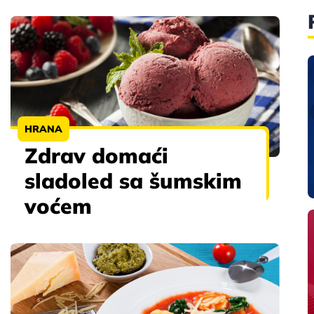
HRANA
Zdrav domaći
sladoled sa šumskim
voćem