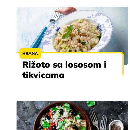
HRANA
Rižoto sa lososom i
tikvicama