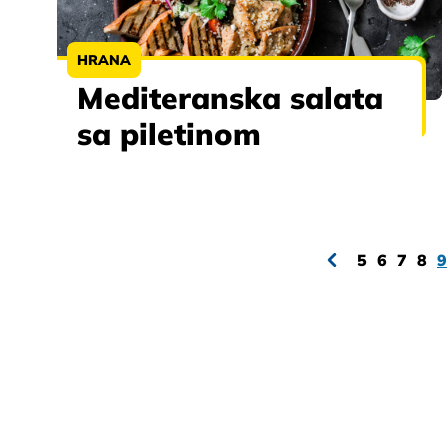
HRANA
Mediteranska salata
sa piletinom
5
6
7
8
9