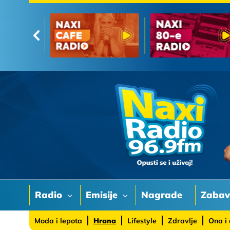
Radio
Emisije
Nagrade
Zaba
Moda i lepota
Hrana
Lifestyle
Zdravlje
Ona i 