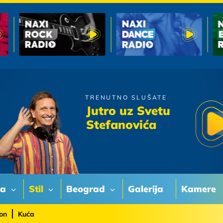
TRENUTNO SLUŠATE
Vlado Georgiev
Jutro uz Svetu
Zbogom Ljubavi
Stefanovića
va
Stil
Beograd
Galerija
Kamere
on
Kuća