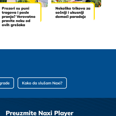
Prozori su puni
Nekoliko trikova za
tragova i posle
sočniji i ukusniji
pranja? Verovatno
domaći paradajz
pravite neku od
ovih grešaka
grade
Kako da slušam Naxi?
Preuzmite Naxi Player