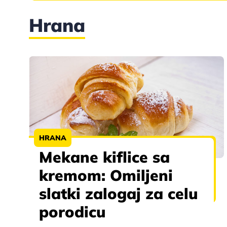
Hrana
HRANA
Mekane kiflice sa
kremom: Omiljeni
slatki zalogaj za celu
porodicu