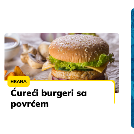
HRANA
Ćureći burgeri sa
povrćem