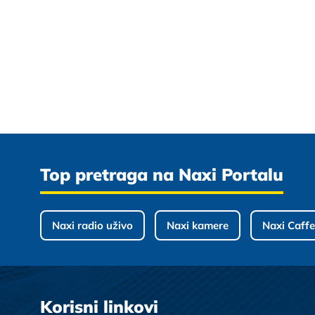
Top pretraga na Naxi Portalu
Naxi radio uživo
Naxi kamere
Naxi Caffe
Korisni linkovi