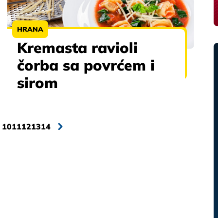
HRANA
Kremasta ravioli
čorba sa povrćem i
sirom
10
11
12
13
14