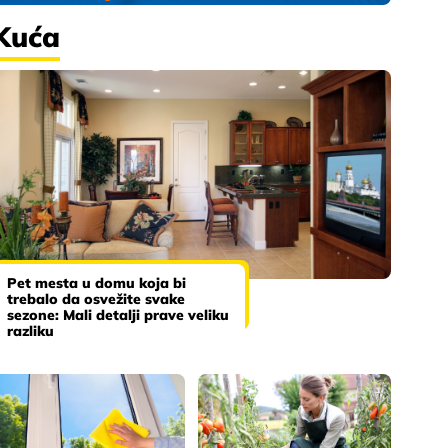
Kuća
Pet mesta u domu koja bi
trebalo da osvežite svake
sezone: Mali detalji prave veliku
razliku