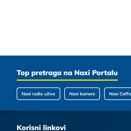
Top pretraga na Naxi Portalu
Naxi radio uživo
Naxi kamere
Naxi Caffe
Korisni linkovi