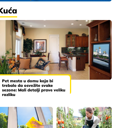
Kuća
Pet mesta u domu koja bi
trebalo da osvežite svake
sezone: Mali detalji prave veliku
razliku