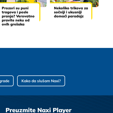
Prozori su puni
Nekoliko trikova za
tragova i posle
sočniji i ukusniji
pranja? Verovatno
domaći paradajz
pravite neku od
ovih grešaka
grade
Kako da slušam Naxi?
Preuzmite Naxi Player