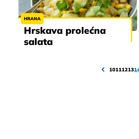
HRANA
Hrskava prolećna
salata
10
11
12
13
1