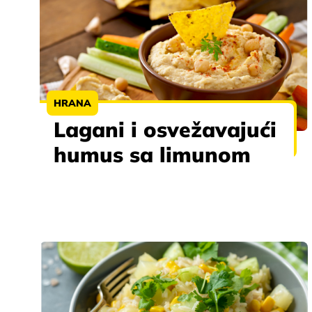
HRANA
Lagani i osvežavajući
humus sa limunom