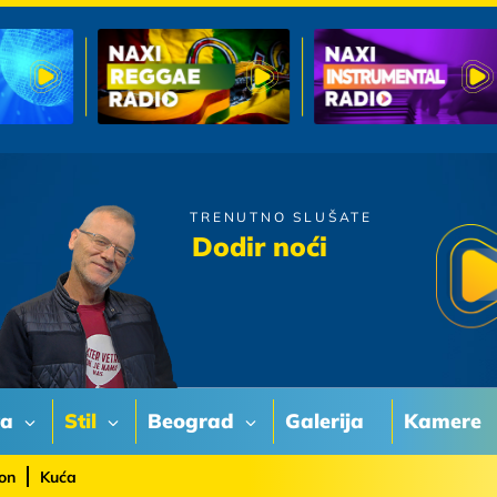
TRENUTNO SLUŠATE
Nina Badric
Dodir noći
Znam Te Ja
va
Stil
Beograd
Galerija
Kamere
on
Kuća