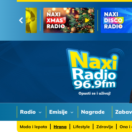
Radio
Emisije
Nagrade
Zaba
Moda i lepota
Hrana
Lifestyle
Zdravlje
Ona i 