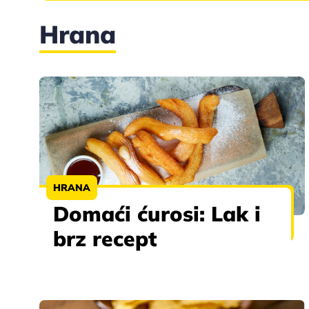
Hrana
HRANA
Domaći ćurosi: Lak i
brz recept