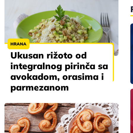
HRANA
Ukusan rižoto od
integralnog pirinča sa
avokadom, orasima i
parmezanom