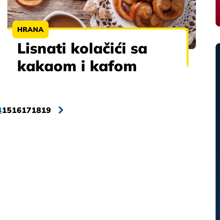
HRANA
Lisnati kolačići sa
kakaom i kafom
4
15
16
17
18
19