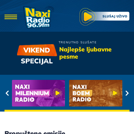
TRENUTNO SLUŠATE
Hari Mata Hari
Najlepše ljubavne
Kad Dodje Oktobar
pesme
Propuštene emisije