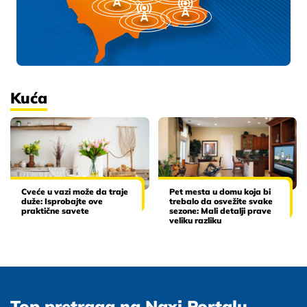
Kuća
Cveće u vazi može da traje
Pet mesta u domu koja bi
duže: Isprobajte ove
trebalo da osvežite svake
praktične savete
sezone: Mali detalji prave
veliku razliku
Top pretraga na Naxi Portalu