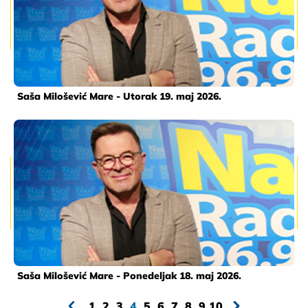
Saša Milošević Mare - Utorak 19. maj 2026.
Saša Milošević Mare - Ponedeljak 18. maj 2026.
1
2
3
4
5
6
7
8
9
10