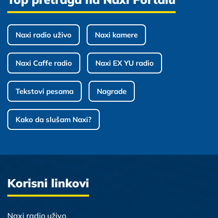
Naxi radio uživo
Naxi kamere
Naxi Caffe radio
Naxi EX YU radio
Tekstovi pesama
Nagrade
Kako da slušam Naxi?
Korisni linkovi
Naxi radio uživo