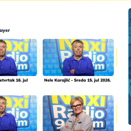
layer
etvrtak 16. jul
Nele Karajlić - Sreda 15. jul 2026.