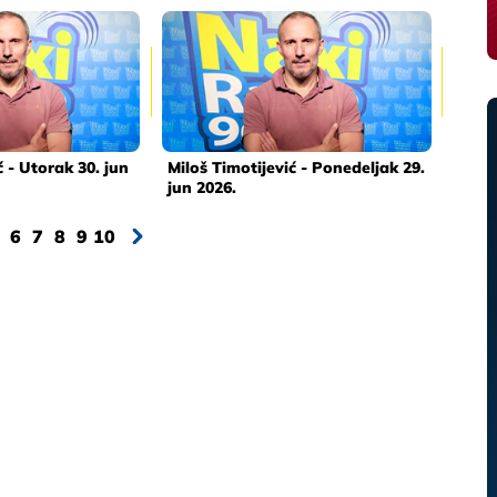
ć - Utorak 30. jun
Miloš Timotijević - Ponedeljak 29.
jun 2026.
6
7
8
9
10