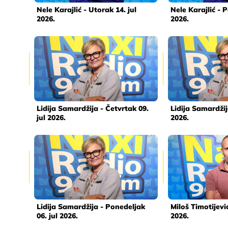
Nele Karajlić - Utorak 14. jul
Nele Karajlić - P
2026.
2026.
Lidija Samardžija - Četvrtak 09.
Lidija Samardžij
jul 2026.
2026.
Lidija Samardžija - Ponedeljak
Miloš Timotijević
06. jul 2026.
2026.