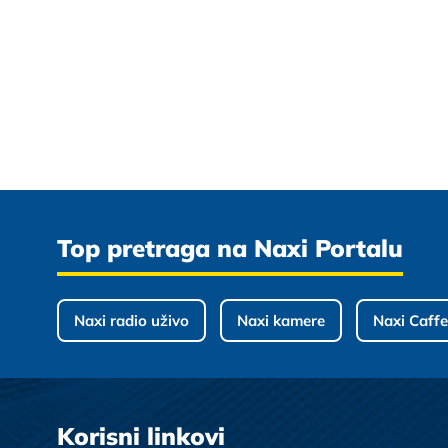
Top pretraga na Naxi Portalu
Naxi radio uživo
Naxi kamere
Naxi Caffe
Korisni linkovi