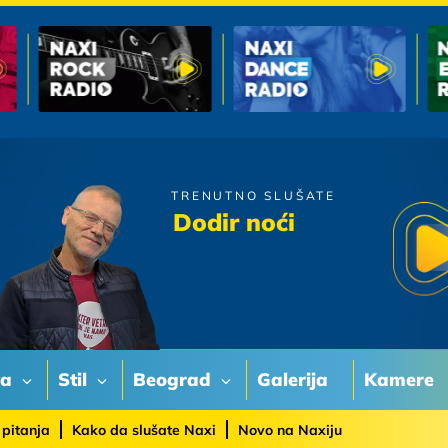
TRENUTNO SLUŠATE
Piloti
Dodir noći
Kao Ptica Na Mom Dlanu
va
Stil
Beograd
Galerija
Kamere
 pitanja
Kako da slušate Naxi
Novo na Naxiju