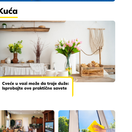
Kuća
Cveće u vazi može da traje duže:
Isprobajte ove praktične savete