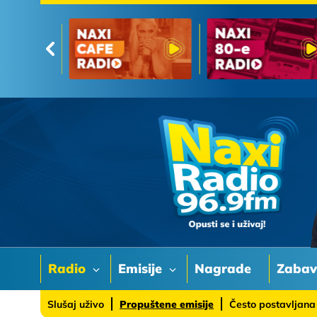
Radio
Emisije
Nagrade
Zaba
Slušaj uživo
Propuštene emisije
Često postavljana