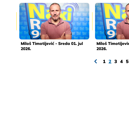
Miloš Timotijević - Sreda 01. jul
Miloš Timotijevi
2026.
2026.
1
2
3
4
5