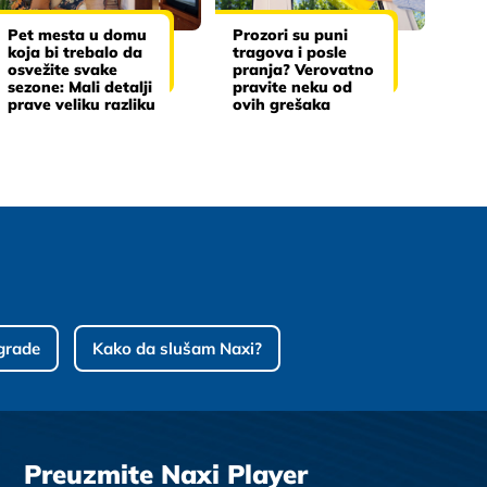
Pet mesta u domu
Prozori su puni
koja bi trebalo da
tragova i posle
osvežite svake
pranja? Verovatno
sezone: Mali detalji
pravite neku od
prave veliku razliku
ovih grešaka
grade
Kako da slušam Naxi?
Preuzmite Naxi Player