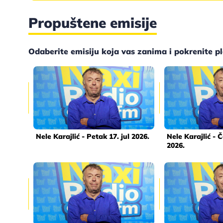
Propuštene emisije
Odaberite emisiju koja vas zanima i pokrenite p
Nele Karajlić - Petak 17. jul 2026.
Nele Karajlić - Č
2026.