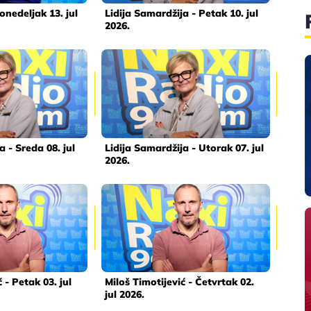
onedeljak 13. jul
Lidija Samardžija - Petak 10. jul
2026.
a - Sreda 08. jul
Lidija Samardžija - Utorak 07. jul
2026.
 - Petak 03. jul
Miloš Timotijević - Četvrtak 02.
jul 2026.