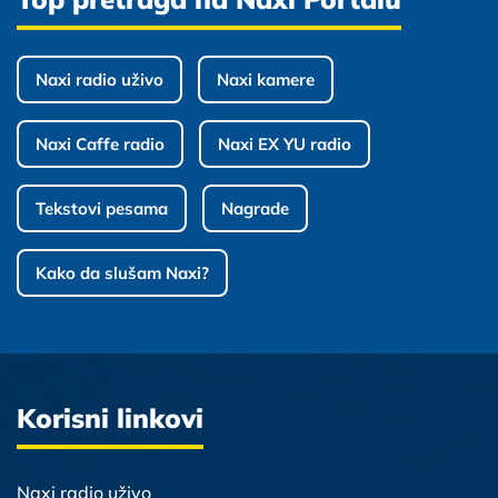
Naxi radio uživo
Naxi kamere
Naxi Caffe radio
Naxi EX YU radio
Tekstovi pesama
Nagrade
Kako da slušam Naxi?
Korisni linkovi
Naxi radio uživo