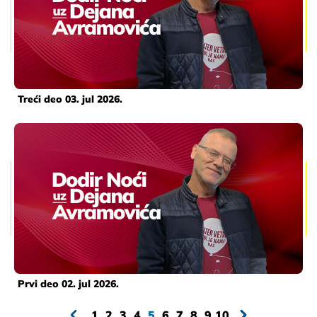
Treći deo 03. jul 2026.
Prvi deo 02. jul 2026.
1
2
3
4
5
6
7
8
9
10