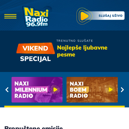
TRENUTNO SLUŠATE
Denis & Denis
Najlepše ljubavne
Voli Me Jos Ovu Noc
pesme
Propuštene emisije