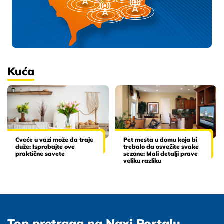
Kuća
Cveće u vazi može da traje
Pet mesta u domu koja bi
duže: Isprobajte ove
trebalo da osvežite svake
praktične savete
sezone: Mali detalji prave
veliku razliku
Top pretraga na Naxi Portalu