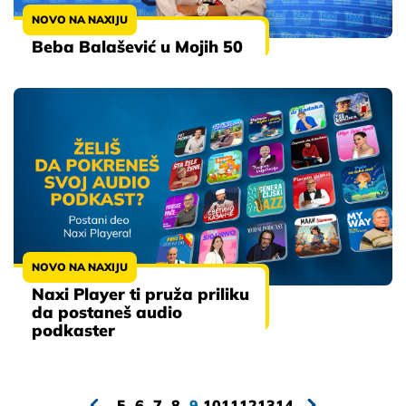
NOVO NA NAXIJU
Beba Balašević u Mojih 50
NOVO NA NAXIJU
Naxi Player ti pruža priliku
da postaneš audio
podkaster
5
6
7
8
9
10
11
12
13
14