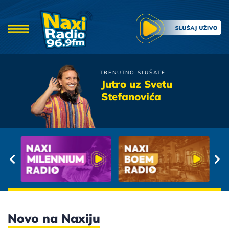
TRENUTNO SLUŠATE
Galija
Jutro uz Svetu
Da me nisi
Stefanovića
Novo na Naxiju