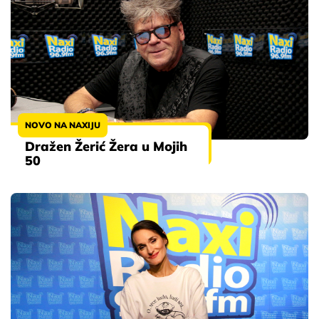
NOVO NA NAXIJU
Dražen Žerić Žera u Mojih
50