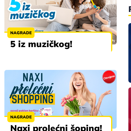
NAGRADE
5 iz muzičkog!
NAGRADE
Naxi prolećni šoping!