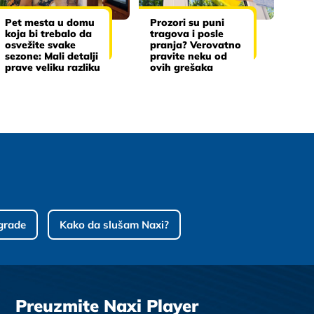
Pet mesta u domu
Prozori su puni
koja bi trebalo da
tragova i posle
osvežite svake
pranja? Verovatno
sezone: Mali detalji
pravite neku od
prave veliku razliku
ovih grešaka
grade
Kako da slušam Naxi?
Preuzmite Naxi Player