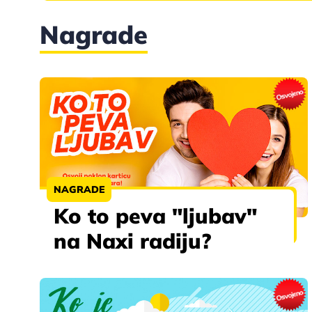
Nagrade
NAGRADE
Ko to peva "ljubav"
na Naxi radiju?