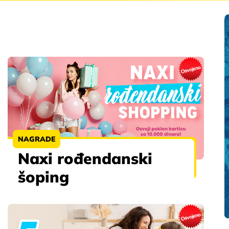
NAGRADE
Naxi rođendanski
šoping