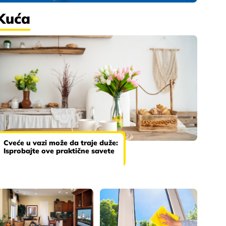
Kuća
Cveće u vazi može da traje duže:
Isprobajte ove praktične savete