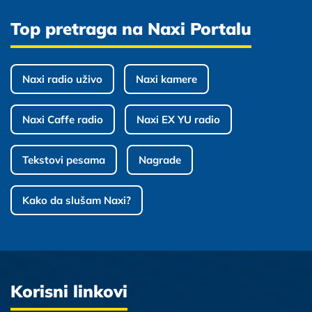
Top pretraga na Naxi Portalu
Naxi radio uživo
Naxi kamere
Naxi Caffe radio
Naxi EX YU radio
Tekstovi pesama
Nagrade
Kako da slušam Naxi?
Korisni linkovi