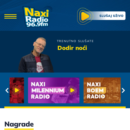
TRENUTNO SLUŠATE
Petar Graso
Dodir noći
Utorak
Nagrade