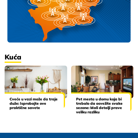
Kuća
Cveće u vazi može da traje
Pet mesta u domu koja bi
duže: Isprobajte ove
trebalo da osvežite svake
praktične savete
sezone: Mali detalji prave
veliku razliku