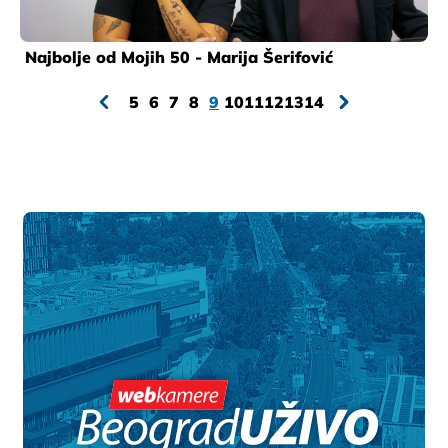
Najbolje od Mojih 50 - Marija Šerifović
5
6
7
8
9
10
11
12
13
14