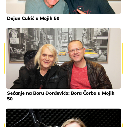
Dejan Cukić u Mojih 50
Sećanje na Boru Đorđevića: Bora Čorba u Mojih
50