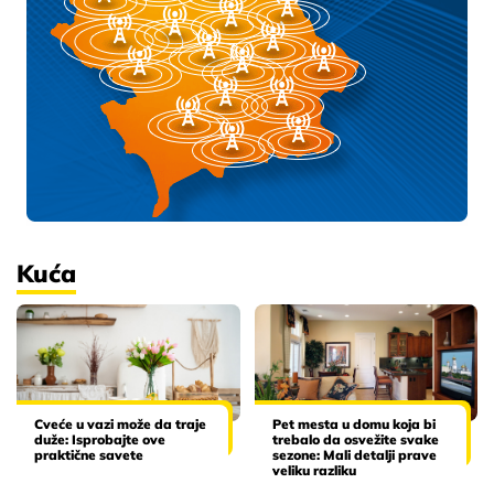
Kuća
Cveće u vazi može da traje
Pet mesta u domu koja bi
duže: Isprobajte ove
trebalo da osvežite svake
praktične savete
sezone: Mali detalji prave
veliku razliku