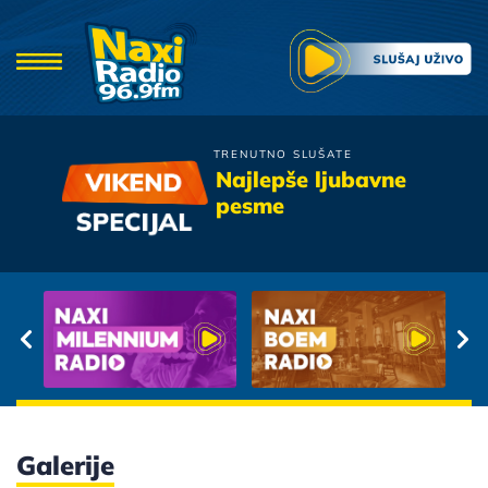
TRENUTNO SLUŠATE
Bajaga
Najlepše ljubavne
Jos Te Volim
pesme
Galerije