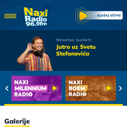
TRENUTNO SLUŠATE
Magnifico
Jutro uz Svetu
Samo malo
Stefanovića
Galerije