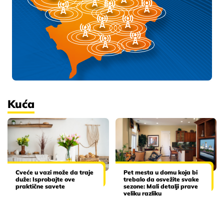
Kuća
Cveće u vazi može da traje
Pet mesta u domu koja bi
duže: Isprobajte ove
trebalo da osvežite svake
praktične savete
sezone: Mali detalji prave
veliku razliku