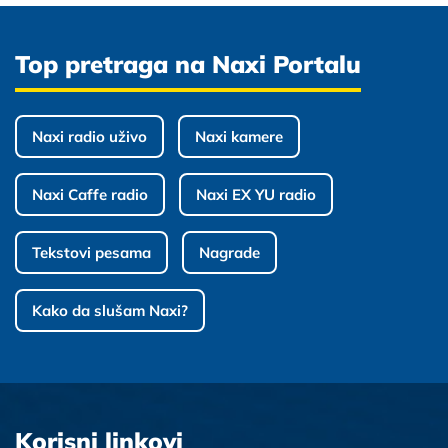
Top pretraga na Naxi Portalu
Naxi radio uživo
Naxi kamere
Naxi Caffe radio
Naxi EX YU radio
Tekstovi pesama
Nagrade
Kako da slušam Naxi?
Korisni linkovi