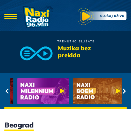
TRENUTNO SLUŠATE
Piloti
Muzika bez
Leto
prekida
Beograd