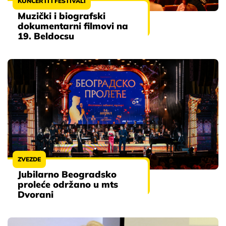
KONCERTI I FESTIVALI
Muzički i biografski
dokumentarni filmovi na
19. Beldocsu
ZVEZDE
Jubilarno Beogradsko
proleće održano u mts
Dvorani