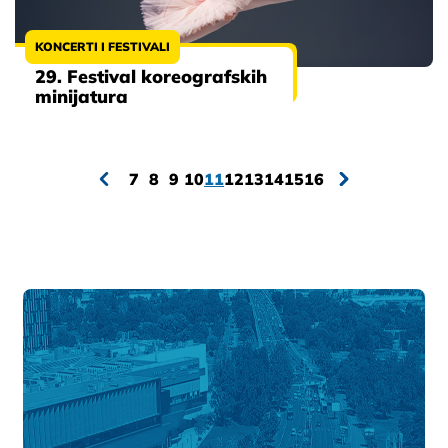
KONCERTI I FESTIVALI
29. Festival koreografskih
minijatura
7
8
9
10
11
12
13
14
15
16