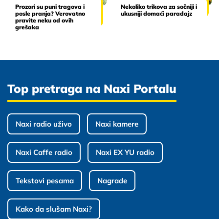
Prozori su puni tragova i
Nekoliko trikova za sočniji i
posle pranja? Verovatno
ukusniji domaći paradajz
pravite neku od ovih
grešaka
Top pretraga na Naxi Portalu
Naxi radio uživo
Naxi kamere
Naxi Caffe radio
Naxi EX YU radio
Tekstovi pesama
Nagrade
Kako da slušam Naxi?