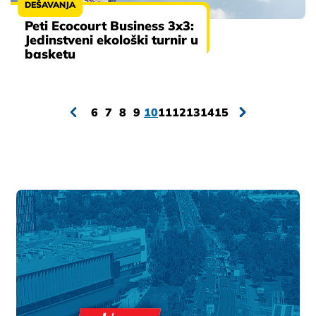
DEŠAVANJA
Peti Ecocourt Business 3x3:
Jedinstveni ekološki turnir u
basketu
6
7
8
9
10
11
12
13
14
15