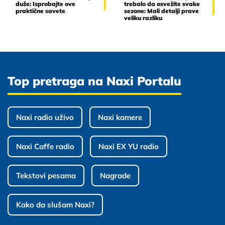
duže: Isprobajte ove
trebalo da osvežite svake
praktične savete
sezone: Mali detalji prave
veliku razliku
Top pretraga na Naxi Portalu
Naxi radio uživo
Naxi kamere
Naxi Caffe radio
Naxi EX YU radio
Tekstovi pesama
Nagrade
Kako da slušam Naxi?