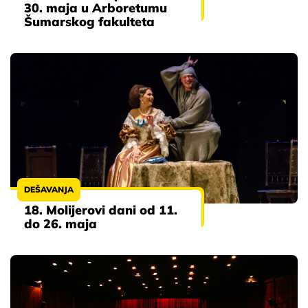
30. maja u Arboretumu
Šumarskog fakulteta
DEŠAVANJA
18. Molijerovi dani od 11.
do 26. maja