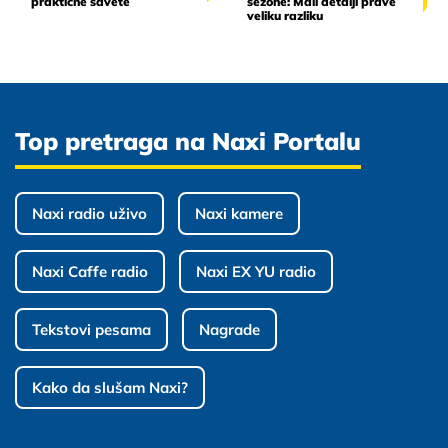
praktične savete
sezone: Mali detalji prave
veliku razliku
Top pretraga na Naxi Portalu
Naxi radio uživo
Naxi kamere
Naxi Caffe radio
Naxi EX YU radio
Tekstovi pesama
Nagrade
Kako da slušam Naxi?