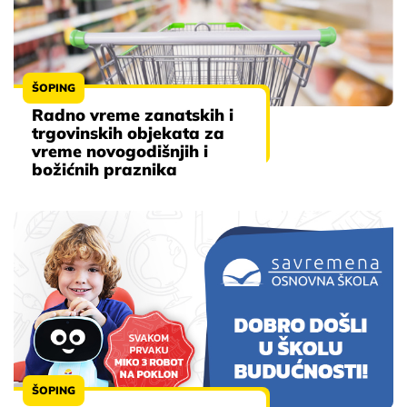
ŠOPING
Radno vreme zanatskih i
trgovinskih objekata za
vreme novogodišnjih i
božićnih praznika
ŠOPING