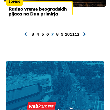
ŠOPING
Radno vreme beogradskih
pijaca na Dan primirja
3
4
5
6
7
8
9
10
11
12