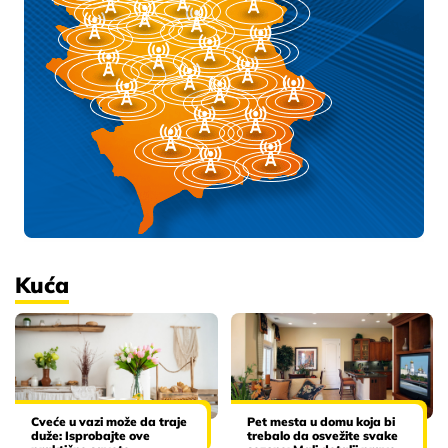
Kuća
Cveće u vazi može da traje
Pet mesta u domu koja bi
duže: Isprobajte ove
trebalo da osvežite svake