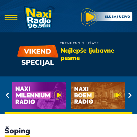
TRENUTNO SLUŠATE
Bajaga
Najlepše ljubavne
Na Vrhovima Prstiju
pesme
Šoping