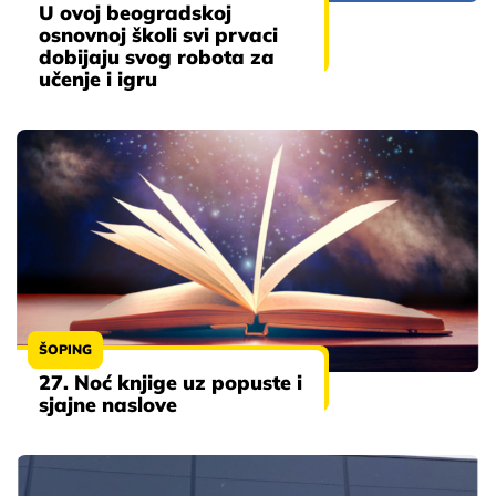
U ovoj beogradskoj
osnovnoj školi svi prvaci
dobijaju svog robota za
učenje i igru
ŠOPING
27. Noć knjige uz popuste i
sjajne naslove