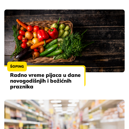
ŠOPING
Radno vreme pijaca u dane
novogodišnjih i božićnih
praznika