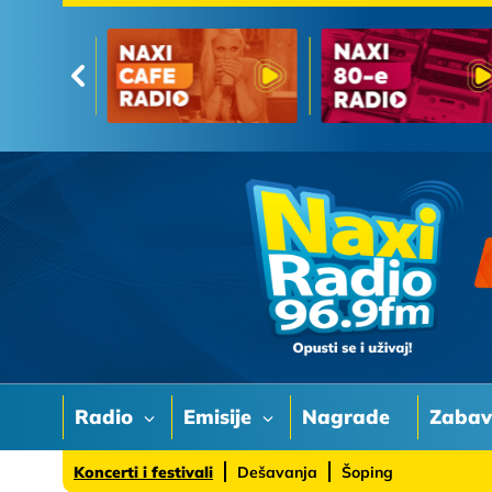
Radio
Emisije
Nagrade
Zaba
Koncerti i festivali
Dešavanja
Šoping