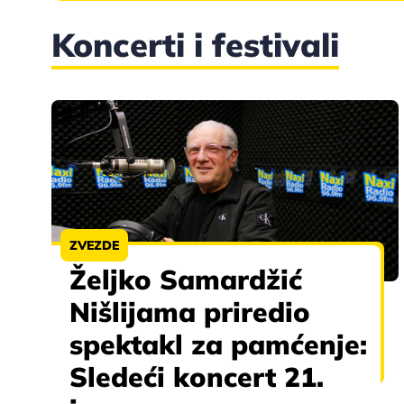
Koncerti i festivali
ZVEZDE
Željko Samardžić
Nišlijama priredio
spektakl za pamćenje:
Sledeći koncert 21.