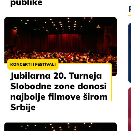
publike
KONCERTI I FESTIVALI
Jubilarna 20. Turneja
Slobodne zone donosi
najbolje filmove širom
Srbije