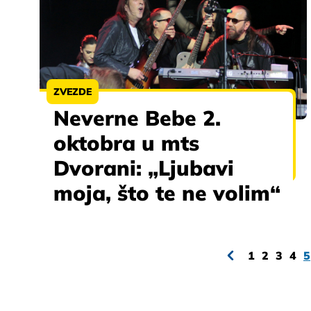
ZVEZDE
Neverne Bebe 2.
oktobra u mts
Dvorani: „Ljubavi
moja, što te ne volim“
1
2
3
4
5