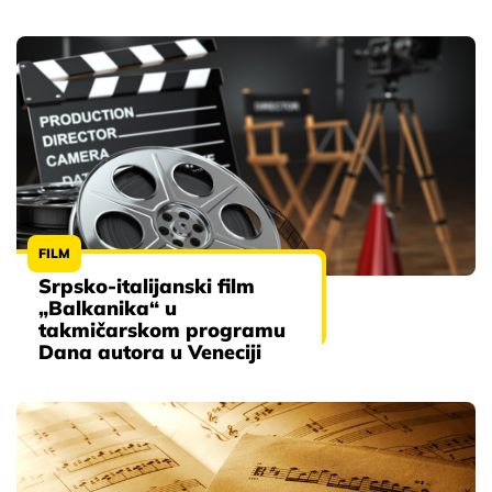
FILM
Srpsko-italijanski film
„Balkanika“ u
takmičarskom programu
Dana autora u Veneciji