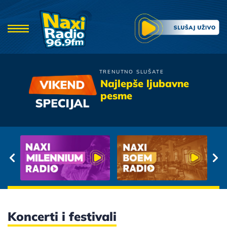
TRENUTNO SLUŠATE
Zdravko Colic
Najlepše ljubavne
Sto Ti Dadoh
pesme
Koncerti i festivali