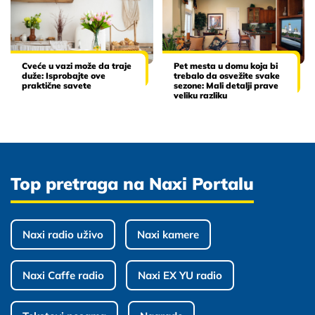
Cveće u vazi može da traje
Pet mesta u domu koja bi
duže: Isprobajte ove
trebalo da osvežite svake
praktične savete
sezone: Mali detalji prave
veliku razliku
Top pretraga na Naxi Portalu
Naxi radio uživo
Naxi kamere
Naxi Caffe radio
Naxi EX YU radio