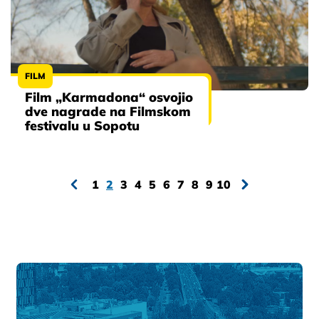
FILM
Film „Karmadona“ osvojio
dve nagrade na Filmskom
festivalu u Sopotu
1
2
3
4
5
6
7
8
9
10