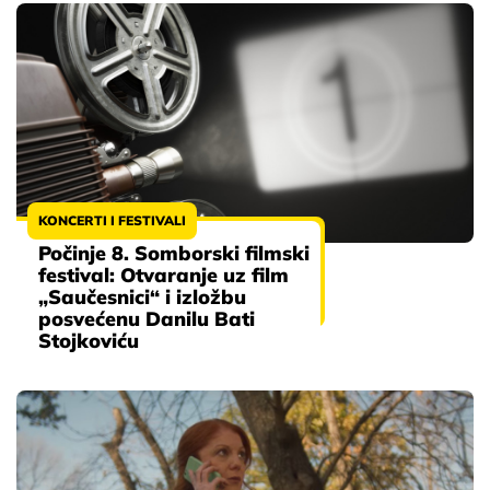
KONCERTI I FESTIVALI
Počinje 8. Somborski filmski
festival: Otvaranje uz film
„Saučesnici“ i izložbu
posvećenu Danilu Bati
Stojkoviću