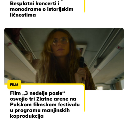
Besplatni koncerti i
monodrame o istorijskim
ličnostima
FILM
Film „3 nedelje posle“
osvojio tri Zlatne arene na
Pulskom filmskom festivalu
u programu manjinskih
koprodukcija