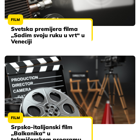
FILM
Svetska premijera filma
„Sadim svoju ruku u vrt“ u
Veneciji
FILM
Srpsko-italijanski film
„Balkanika“ u
takmičarskom programu