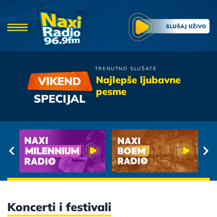
TRENUTNO SLUŠATE
Tony Cetinski
Najlepše ljubavne
Mjesecar
pesme
Koncerti i festivali