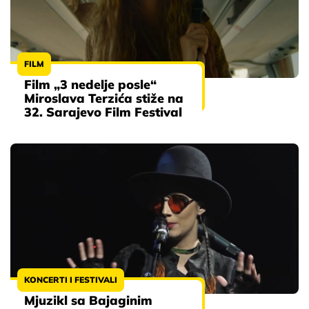
FILM
Film „3 nedelje posle“
Miroslava Terzića stiže na
32. Sarajevo Film Festival
KONCERTI I FESTIVALI
Mjuzikl sa Bajaginim