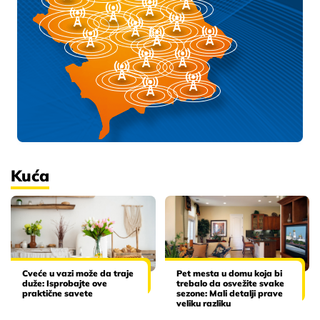
Kuća
Cveće u vazi može da traje
Pet mesta u domu koja bi
duže: Isprobajte ove
trebalo da osvežite svake
praktične savete
sezone: Mali detalji prave
veliku razliku