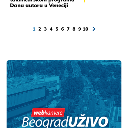
Dana autora u Veneciji
1
2
3
4
5
6
7
8
9
10