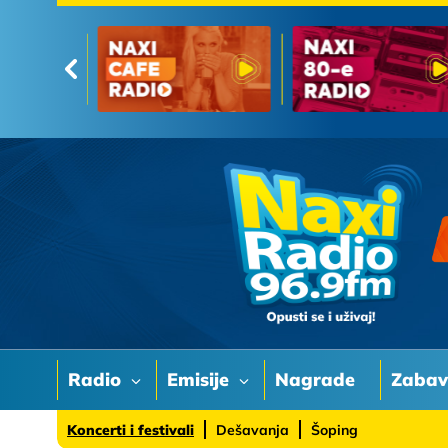
Radio
Emisije
Nagrade
Zaba
Koncerti i festivali
Dešavanja
Šoping