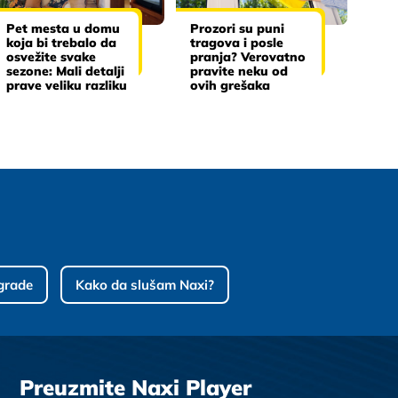
Pet mesta u domu
Prozori su puni
koja bi trebalo da
tragova i posle
osvežite svake
pranja? Verovatno
sezone: Mali detalji
pravite neku od
prave veliku razliku
ovih grešaka
grade
Kako da slušam Naxi?
Preuzmite Naxi Player