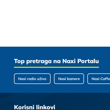
Top pretraga na Naxi Portalu
Naxi radio uživo
Naxi kamere
Naxi Caffe
Korisni linkovi