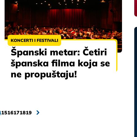
KONCERTI I FESTIVALI
Španski metar: Četiri
španska filma koja se
ne propuštaju!
4
15
16
17
18
19