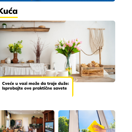
Kuća
Cveće u vazi može da traje duže:
Isprobajte ove praktične savete