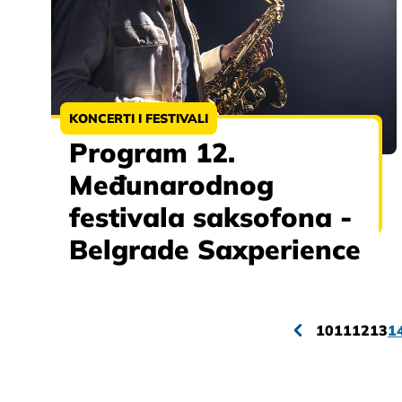
KONCERTI I FESTIVALI
Program 12.
Međunarodnog
festivala saksofona -
Belgrade Saxperience
10
11
12
13
1