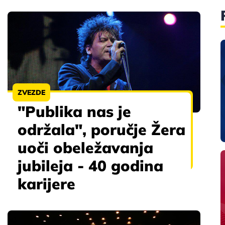
ZVEZDE
"Publika nas je
održala", poručje Žera
uoči obeležavanja
jubileja - 40 godina
karijere