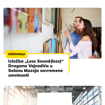
DEŠAVANJA
Izložba „Less Sound(less)“
Dragana Vojvodića u
Salonu Muzeja savremene
umetnosti