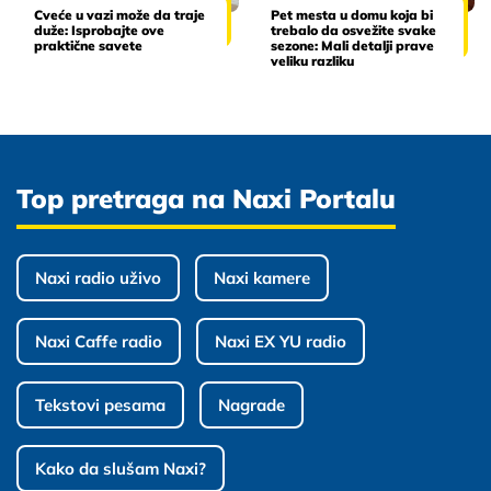
Cveće u vazi može da traje
Pet mesta u domu koja bi
duže: Isprobajte ove
trebalo da osvežite svake
praktične savete
sezone: Mali detalji prave
veliku razliku
Top pretraga na Naxi Portalu
Naxi radio uživo
Naxi kamere
Naxi Caffe radio
Naxi EX YU radio
Tekstovi pesama
Nagrade
Kako da slušam Naxi?