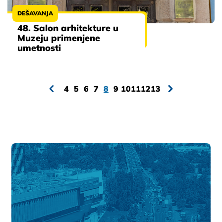
DEŠAVANJA
48. Salon arhitekture u
Muzeju primenjene
umetnosti
4
5
6
7
8
9
10
11
12
13