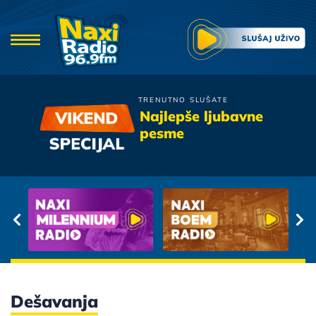
TRENUTNO SLUŠATE
Boris Novkovic
Najlepše ljubavne
E Da Te Nisam Ljubio
pesme
Dešavanja