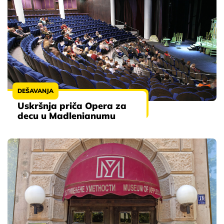
DEŠAVANJA
Uskršnja priča Opera za
decu u Madlenianumu