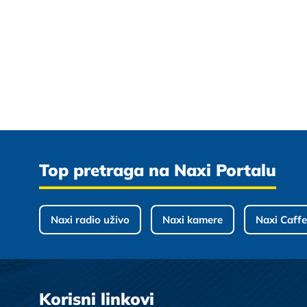
Top pretraga na Naxi Portalu
Naxi radio uživo
Naxi kamere
Naxi Caffe
Korisni linkovi