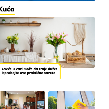
Kuća
Cveće u vazi može da traje duže:
Isprobajte ove praktične savete