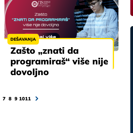
DEŠAVANJA
Zašto „znati da
programiraš“ više nije
dovoljno
7
8
9
10
11