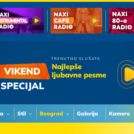
TRENUTNO SLUŠATE
Piloti
Najlepše
Zaboravljeni
ljubavne pesme
va
Stil
Beograd
Galerija
Kamere