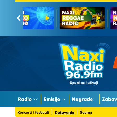
Radio
Emisije
Nagrade
Zaba
Koncerti i festivali
Dešavanja
Šoping