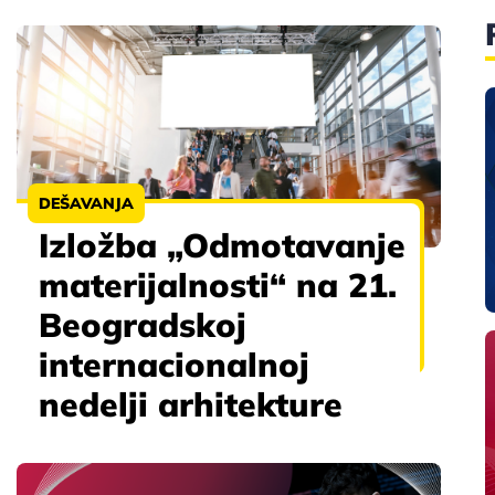
DEŠAVANJA
Izložba „Odmotavanje
materijalnosti“ na 21.
Beogradskoj
internacionalnoj
nedelji arhitekture