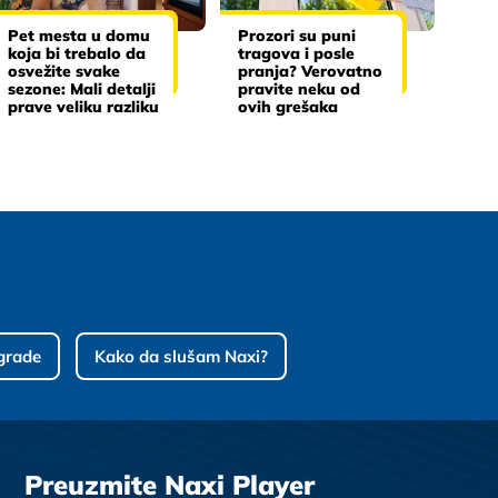
Pet mesta u domu
Prozori su puni
koja bi trebalo da
tragova i posle
osvežite svake
pranja? Verovatno
sezone: Mali detalji
pravite neku od
prave veliku razliku
ovih grešaka
grade
Kako da slušam Naxi?
Preuzmite Naxi Player