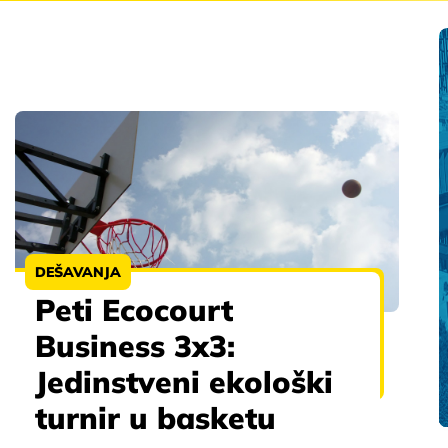
DEŠAVANJA
Peti Ecocourt
Business 3x3:
Jedinstveni ekološki
turnir u basketu