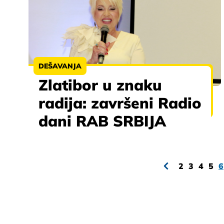
DEŠAVANJA
Zlatibor u znaku
radija: završeni Radio
dani RAB SRBIJA
2
3
4
5
6