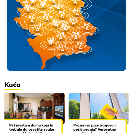
Kuća
Pet mesta u domu koja bi
Prozori su puni tragova i
trebalo da osvežite svake
posle pranja? Verovatno