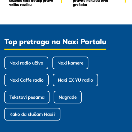
sezone: Mali detalji prave
pravite neku od ovih
veliku razliku
grešaka
Top pretraga na Naxi Portalu
Naxi radio uživo
Naxi kamere
Naxi Caffe radio
Naxi EX YU radio
Tekstovi pesama
Nagrade
Kako da slušam Naxi?