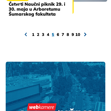
Četvrti Naučni piknik 29. i
30. maja u Arboretumu
Šumarskog fakulteta
1
2
3
4
5
6
7
8
9
10