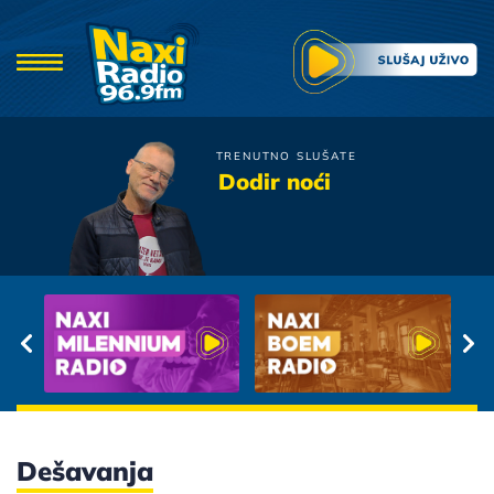
TRENUTNO SLUŠATE
Sergej Cetkovic
Dodir noći
Ako te nije pronasla ljubav
Dešavanja