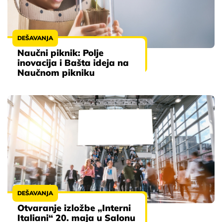
DEŠAVANJA
Naučni piknik: Polje
inovacija i Bašta ideja na
Naučnom pikniku
DEŠAVANJA
Otvaranje izložbe „Interni
Italiani“ 20. maja u Salonu