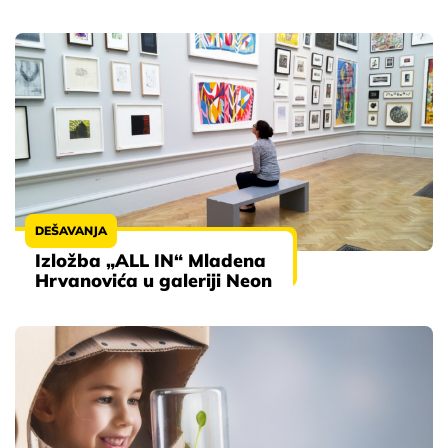
DEŠAVANJA
Izložba „ALL IN“ Mladena
Hrvanovića u galeriji Neon