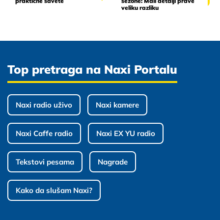
praktične savete
sezone: Mali detalji prave
veliku razliku
Top pretraga na Naxi Portalu
Naxi radio uživo
Naxi kamere
Naxi Caffe radio
Naxi EX YU radio
Tekstovi pesama
Nagrade
Kako da slušam Naxi?