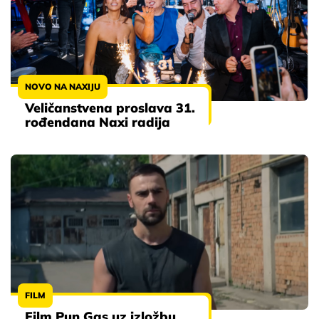
NOVO NA NAXIJU
Veličanstvena proslava 31.
rođendana Naxi radija
FILM
Film Pun Gas uz izložbu