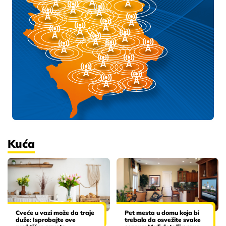
Kuća
Cveće u vazi može da traje
Pet mesta u domu koja bi
duže: Isprobajte ove
trebalo da osvežite svake