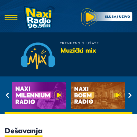
TRENUTNO SLUŠATE
Zeljko Joksimovic
Muzički mix
Ludak Kao Ja
Dešavanja