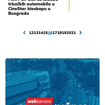
trkačkih automobila u
CineStar bioskopu u
Beogradu
12
13
14
15
16
17
18
19
20
21