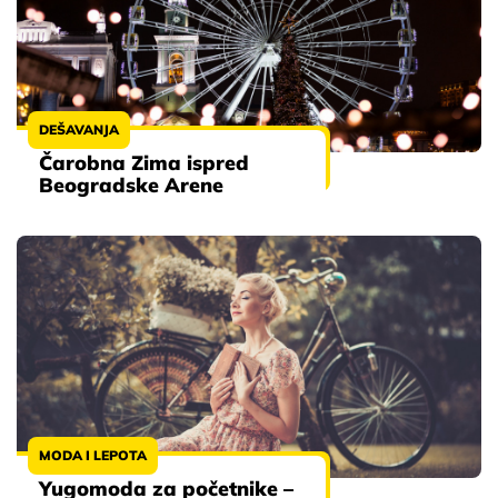
DEŠAVANJA
Čarobna Zima ispred
Beogradske Arene
MODA I LEPOTA
Yugomoda za početnike –